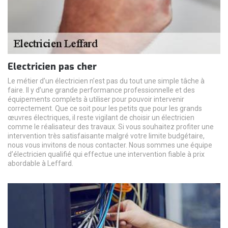
Electricien pas cher
Le métier d’un électricien n’est pas du tout une simple tâche à
faire. Il y d’une grande performance professionnelle et des
équipements complets à utiliser pour pouvoir intervenir
correctement. Que ce soit pour les petits que pour les grands
œuvres électriques, il reste vigilant de choisir un électricien
comme le réalisateur des travaux. Si vous souhaitez profiter une
intervention très satisfaisante malgré votre limite budgétaire,
nous vous invitons de nous contacter. Nous sommes une équipe
d’électricien qualifié qui effectue une intervention fiable à prix
abordable à Leffard.