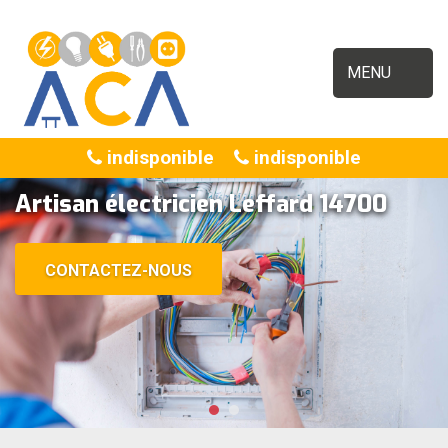
MENU
indisponible
indisponible
Artisan électricien Leffard 14700
CONTACTEZ-NOUS