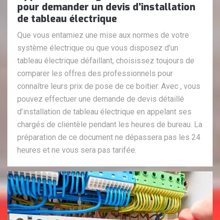
pour demander un devis d’installation
de tableau électrique
Que vous entamiez une mise aux normes de votre
système électrique ou que vous disposez d’un
tableau électrique défaillant, choisissez toujours de
comparer les offres des professionnels pour
connaître leurs prix de pose de ce boitier. Avec , vous
pouvez effectuer une demande de devis détaillé
d’installation de tableau électrique en appelant ses
chargés de clientèle pendant les heures de bureau. La
préparation de ce document ne dépassera pas les 24
heures et ne vous sera pas tarifée.