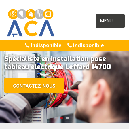
MENU
indisponible
indisponible
Spécialiste en installation pose
tableau électrique Leffard 14700
CONTACTEZ-NOUS