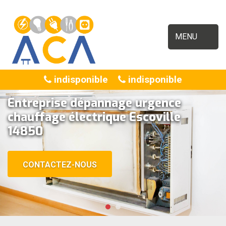
MENU
indisponible
indisponible
Entreprise dépannage urgence
chauffage électrique Escoville
14850
CONTACTEZ-NOUS