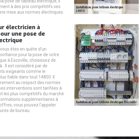
la pose de tableau électrique, il
ent à des prix compétitifs ses
une mise aux normes électriques.
ur électricien à
pour une pose de
ectrique
 vous êtes en quête d’un
confiance pour la pose de votre
que à Escoville, choisissez de
 . Il est considéré par de
nts exigeants comme le
plus fiable dans tout 14850. Il
lièrement au respect des normes
ses interventions sont tarifées à
nt les plus compétitifs du marché.
formations supplémentaires à
offres, vous pouvez l’appeler
ures de bureau.