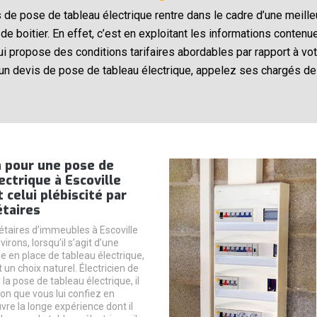
de pose de tableau électrique rentre dans le cadre d’une meill
e de boitier. En effet, c’est en exploitant les informations con
n qui propose des conditions tarifaires abordables par rapport à v
un devis de pose de tableau électrique, appelez ses chargés de 
n pour une pose de
ectrique à Escoville
 celui plébiscité par
étaires
iétaires d’immeubles à Escoville
irons, lorsqu’il s’agit d’une
e en place de tableau électrique,
t un choix naturel. Électricien de
la pose de tableau électrique, il
on que vous lui confiez en
re la longe expérience dont il