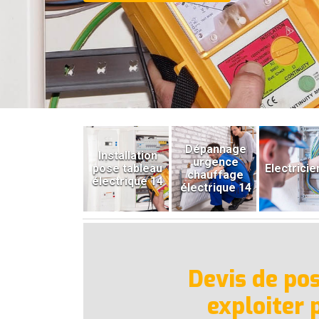
Dépannage
Installation
urgence
pose tableau
Electricie
chauffage
électrique 14
électrique 14
Devis de po
exploiter 