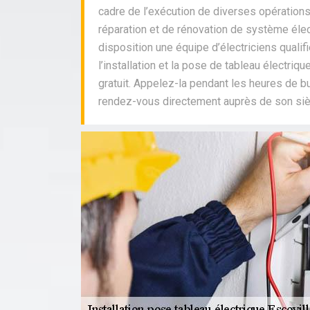
cadre de l’exécution de diverses opération
réparation et de rénovation de système élect
disposition une équipe d’électriciens quali
l’installation et la pose de tableau électriqu
gratuit. Appelez-la pendant les heures de bu
rendez-vous directement auprès de son siè