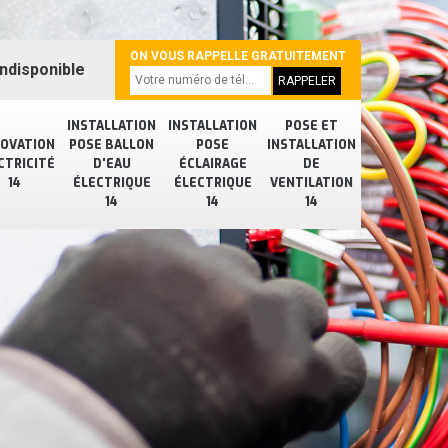
ON VOUS RAPPELLE GRATUITEMENT
ndisponible
INSTALLATION
INSTALLATION
POSE ET
OVATION
POSE BALLON
POSE
INSTALLATION
CTRICITÉ
D'EAU
ÉCLAIRAGE
DE
14
ÉLECTRIQUE
ÉLECTRIQUE
VENTILATION
14
14
14