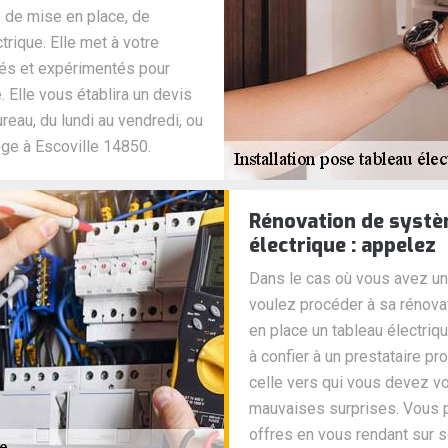
s de mise en place, de
rique. Elle met à votre
fiés et expérimentés pour
e. Elle vous établira un devis
reau, du lundi au vendredi, ou
ge à Escoville 14850.
Rénovation de systèm
électrique : appelez
Dans le cas où vous avez un
voulez procéder à sa rénovat
en place un tableau électri
à confier à un prestataire pro
celle vers qui vous devez v
mauvaises surprises. Vous 
offres en vous rendant sur so