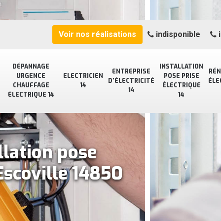
Voir nos réalisations
indisponible
i
DÉPANNAGE
INSTALLATION
ENTREPRISE
RÉN
URGENCE
ELECTRICIEN
POSE PRISE
D'ÉLECTRICITÉ
ÉLE
CHAUFFAGE
14
ÉLECTRIQUE
14
ÉLECTRIQUE 14
14
llation pose
Escoville 14850