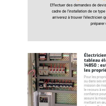
Effectuer des demandes de devis 
cadre de l’installation de ce typ
arriverez à trouver l’électricie
préparer 
Électricie
tableau él
14850 : est
les propri
Pour les propr
ou dans ses env
mission de mis
le recours à es
confiance pour 
assure la missi
mettant en œuv