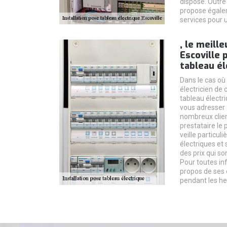
dispose. Outre 
propose égalem
services pour 
, le meille
Escoville 
tableau él
Dans le cas où
électricien de 
tableau électri
vous adresser à
nombreux clie
prestataire le 
veille particu
électriques et 
des prix qui so
Pour toutes in
propos de ses 
pendant les he