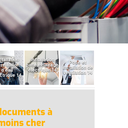
stallation
Installation
Pose et
se ballon
pose éclairage
installation de
d'eau
électrique 14
ventilation 14
ctrique 14
 documents à
 moins cher