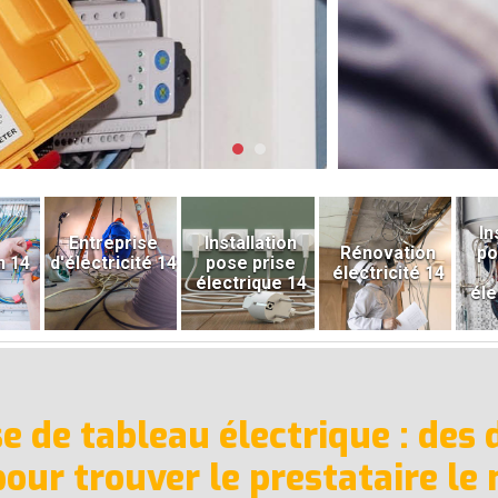
In
Entreprise
Installation
Rénovation
po
n 14
d'électricité 14
pose prise
électricité 14
électrique 14
éle
se de tableau électrique : des
pour trouver le prestataire le